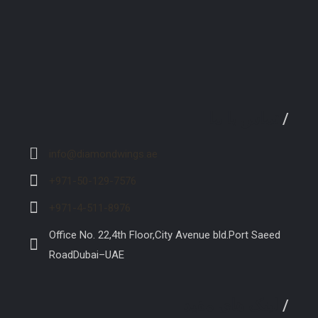
/
تماس با ما
info@diamondwings.ae
+971-50-129-7576
+971-4-511-8976
Office No. 22,4th Floor,City Avenue bld.Port Saeed
RoadDubai–UAE
/
لینک های مفید