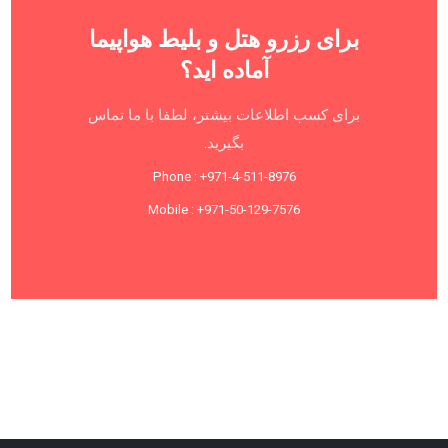
برای رزرو هتل و بلیط هواپیما
آماده اید؟
برای کسب اطلاعات بیشتر، لطفا با ما تماس
بگیرید.
Phone : +971-4-511-8976
Mobile : +971-50-129-7576