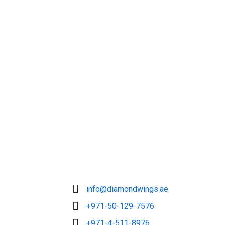
info@diamondwings.ae
+971-50-129-7576
+971-4-511-8976